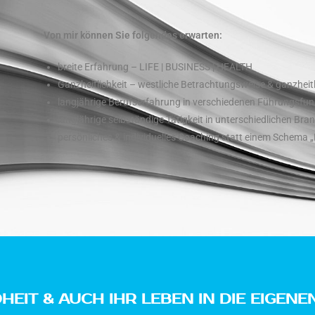
Von mir können Sie folgendes erwarten:
breite Erfahrung – LIFE | BUSINESS | HEALTH
Ganzheitlichkeit – westliche Betrachtungsweise & ganzhei
langjährige Berufserfahrung in verschiedenen Führungsfun
langjährige selbständige Tätigkeit in unterschiedlichen Bra
persönliches & individuelles Coaching statt einem Schema „
EIT & AUCH IHR LEBEN IN DIE EIGENE