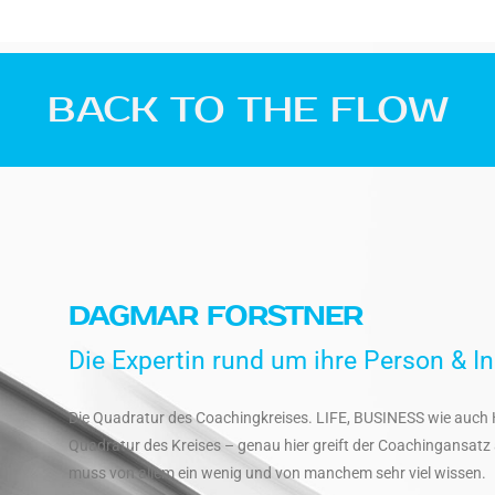
BACK TO THE FLOW
DAGMAR FORSTNER
Die Expertin rund um ihre Person & 
Die Quadratur des Coachingkreises. LIFE, BUSINESS wie auch 
Quadratur des Kreises – genau hier greift der Coachingansatz a
muss von allem ein wenig und von manchem sehr viel wissen.