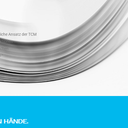
tliche Ansatz der TCM
ktionen
nchen
F“
N HÄNDE.