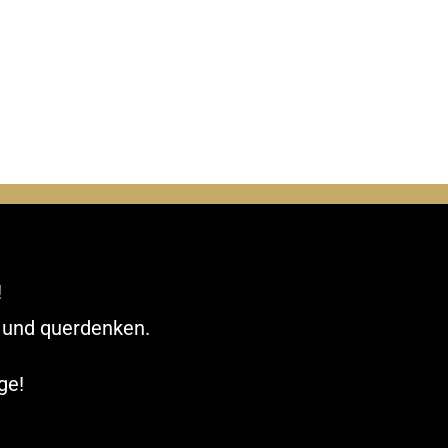
!
n und querdenken.
ge!