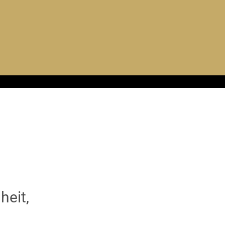
K
heit,