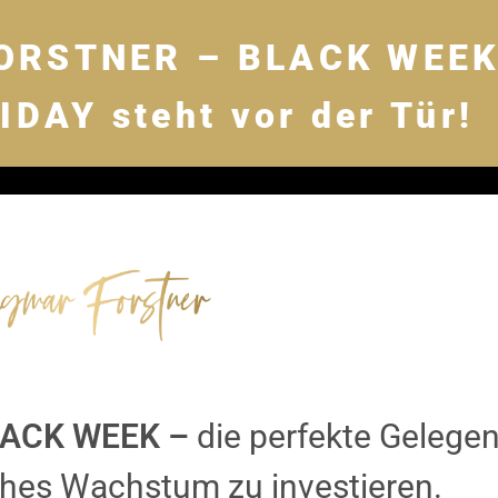
ORSTNER – BLACK WEE
DAY steht vor der Tür!
BLACK WEEK –
die perfekte Gelegen
iches Wachstum zu investieren.